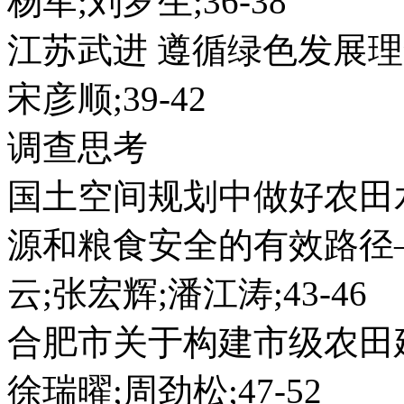
杨军;刘罗生;36-38
江苏武进 遵循绿色发展
宋彦顺;39-42
调查思考
国土空间规划中做好农田
源和粮食安全的有效路径
云;张宏辉;潘江涛;43-46
合肥市关于构建市级农田
徐瑞曜;周劲松;47-52